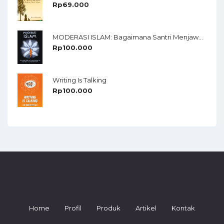
Rp
69.000
MODERASI ISLAM: Bagaimana Santri Menjawab Keraguan Dan Kesamaran Isu-Isu Keberagamaan?
Rp
100.000
Writing Is Talking
Rp
100.000
Home
Profil
Produk
Artikel
Kontak