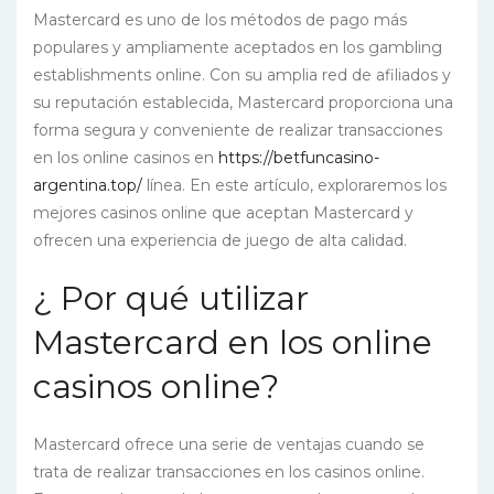
Mastercard es uno de los métodos de pago más
populares y ampliamente aceptados en los gambling
establishments online. Con su amplia red de afiliados y
su reputación establecida, Mastercard proporciona una
forma segura y conveniente de realizar transacciones
en los online casinos en
https://betfuncasino-
argentina.top/
línea. En este artículo, exploraremos los
mejores casinos online que aceptan Mastercard y
ofrecen una experiencia de juego de alta calidad.
¿ Por qué utilizar
Mastercard en los online
casinos online?
Mastercard ofrece una serie de ventajas cuando se
trata de realizar transacciones en los casinos online.