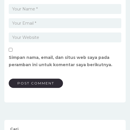
Simpan nama, email, dan situs web saya pada
peramban ini untuk komentar saya berikutnya.
Cari