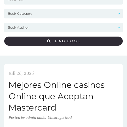
FIND BOOK
Juli 26, 2025
Mejores Online casinos
Online que Aceptan
Mastercard
Posted
by
admin
under
Uncategorized