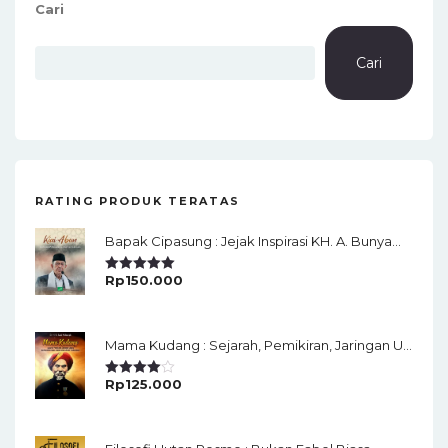
Cari
Cari
RATING PRODUK TERATAS
Bapak Cipasung : Jejak Inspirasi KH. A. Bunyamin Ruhiat
Rp
150.000
Rated
5.00
Out Of 5
Mama Kudang : Sejarah, Pemikiran, Jaringan Ulama Dan Keistimewaan Ulama Kharismatik Tasikmalaya
Rp
125.000
Rated
4.00
Out
Of 5