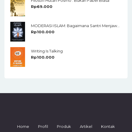
Filosofi Hutan Posmo : Bukan Fabel Biasa
Rp
69.000
MODERASI ISLAM: Bagaimana Santri Menjawab Keraguan Dan Kesamaran Isu-Isu Keberagamaan?
Rp
100.000
Writing Is Talking
Rp
100.000
Home
Profil
Produk
Artikel
Kontak