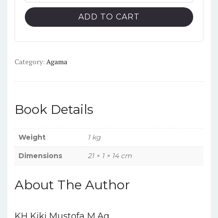
DENGAN
CINTA
ADD TO CART
Kumpulan
Tulisan
Buletin
Masjid
Category:
Agama
Agung
Kota
Tasikmalaya
Book Details
quantity
Weight
1 kg
Dimensions
21 × 1 × 14 cm
About The Author
KH Kiki Mustofa M.Ag.