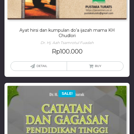
Ayat hirsi dan kumpulan do’a ijazah mama KH
Chudlori
Dr. Hj. Aah Tsamrotul Fuadah
Rp
100.000
DETAIL
BUY
SALE!