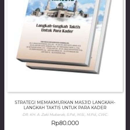
STRATEGI MEMAKMURKAN MASJID LANGKAH-
LANGKAH TAKTIS UNTUK PARA KADER
DR. KH. A. Zaki Mubarak, S.Pd., M.Si., M.Pd., CWC.
Rp
80.000