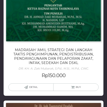
MADRASAH ‘AMIL STRATEGI DAN LANGKAH
TAKTIS PENGHIMPUNAN, PENDISTRIBUSIAN,
PENDAYAGUNAAN DAN PELAPORAN ZAKAT,
INFAK, SEDEKAH DAN DSKL
DR. KH. A. Zaki Mubarak, S.Pd., M.Si., M.Pd., CWC.
Rp
150.000
DETAIL
BUY