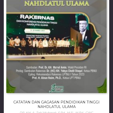
CATATAN DAN GAGASAN PENDIDIKAN TINGGI
NAHDLATUL ULAMA
DR. KH. A. Zaki Mubarak, S.Pd., M.Si., M.Pd., CWC.