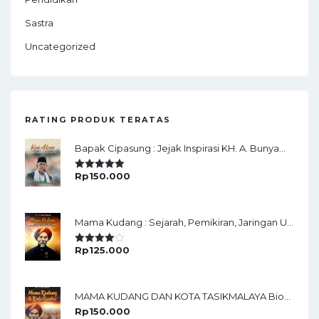
Sastra
Uncategorized
RATING PRODUK TERATAS
Bapak Cipasung : Jejak Inspirasi KH. A. Bunyamin Ruhiat
Rp
150.000
Rated
5.00
Out Of 5
Mama Kudang : Sejarah, Pemikiran, Jaringan Ulama Dan Keistimewaan Ulama Kharismatik Tasikmalaya
Rp
125.000
Rated
4.00
Out
Of 5
MAMA KUDANG DAN KOTA TASIKMALAYA Biografi KH. Muhammad Soedja’i Dan Sejarah Kota Tasikmalaya
Rp
150.000