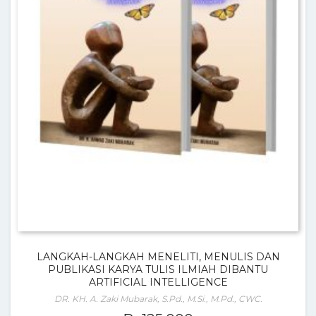
LANGKAH-LANGKAH MENELITI, MENULIS DAN
PUBLIKASI KARYA TULIS ILMIAH DIBANTU
ARTIFICIAL INTELLIGENCE
DR. KH. A. Zaki Mubarak, S.Pd., M.Si., M.Pd., CWC.