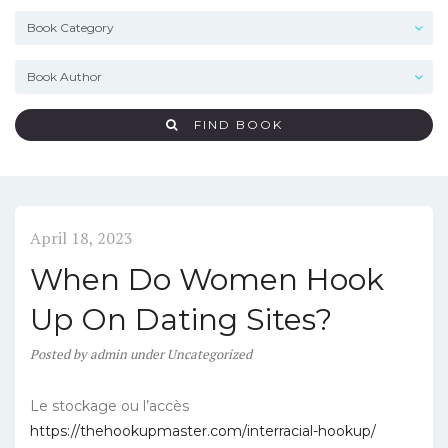
FIND BOOK
April 18, 2023
When Do Women Hook
Up On Dating Sites?
Posted
by
admin
under
Uncategorized
Le stockage ou l’accès
https://thehookupmaster.com/interracial-hookup/