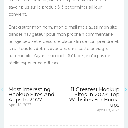
d’étoiles du produit, aident les purchasers dans en
savoir plus sur le produit & à déterminer s’il leur
convient.
Enregistrer mon nom, mon e-mail mais aussi mon site
dans le navigateur pour mon prochain commentaire.
Suis-je peut-être désordre placé afin de comprendre et
saisir tous les détails évoqués dans cette ouvrage,
automobile n’ayant succinct 16 étape, je n’ai pas de
réelle expérience efficace.
Most Interesting
11 Greatest Hookup
Navigasi
Hookup Sites And
Sites In 2023: Top
Apps In 2022
Websites For Hook-
pos
Previous
ups
April 18, 2023
post:
Next
April 19, 2023
post: