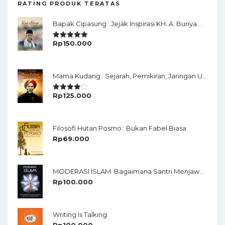
RATING PRODUK TERATAS
Bapak Cipasung : Jejak Inspirasi KH. A. Bunyamin Ruhiat
Rp
150.000
Rated
5.00
Out Of 5
Mama Kudang : Sejarah, Pemikiran, Jaringan Ulama Dan Keistimewaan Ulama Kharismatik Tasikmalaya
Rp
125.000
Rated
4.00
Out
Of 5
Filosofi Hutan Posmo : Bukan Fabel Biasa
Rp
69.000
MODERASI ISLAM: Bagaimana Santri Menjawab Keraguan Dan Kesamaran Isu-Isu Keberagamaan?
Rp
100.000
Writing Is Talking