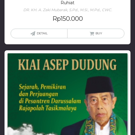
Ruhiat
DR. KH. A. Zaki Mubarak, S.Pd., M.Si., M.Pd., CWC.
Rp
150.000
DETAIL
BUY