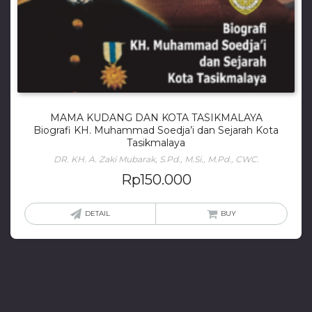
MAMA KUDANG DAN KOTA TASIKMALAYA
Biografi KH. Muhammad Soedja’i dan Sejarah Kota
Tasikmalaya
DR. KH. A. Zaki Mubarak, S.Pd., M.Si., M.Pd., CWC.
Rp
150.000
DETAIL
BUY