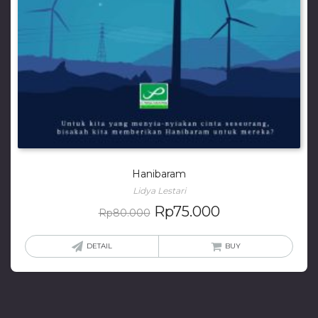
Hanibaram
Lidya Lestari
Rp
75.000
Rp
80.000
DETAIL
BUY