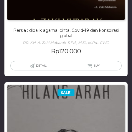
Persia : dibalik agama, cinta, Covid-19 dan konspirasi
global
DR. KH. A. Zaki Mubarak, S.Pd., M.Si., M.Pd., CWC.
Rp
120.000
DETAIL
BUY
SALE!