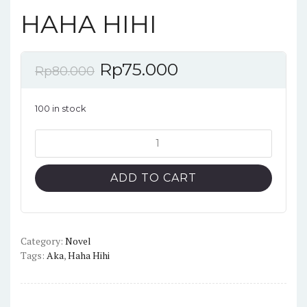
HAHA HIHI
Rp
75.000
Rp
80.000
100 in stock
HAHA
HIHI
quantity
ADD TO CART
Category:
Novel
Tags:
Aka
,
Haha Hihi