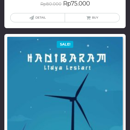
Rp
75.000
Rp
80.000
DETAIL
BUY
SALE!