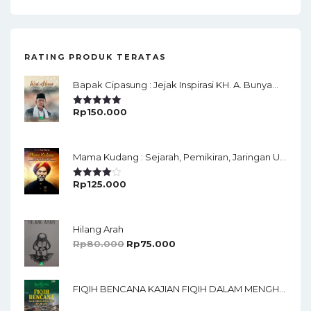
RATING PRODUK TERATAS
Bapak Cipasung : Jejak Inspirasi KH. A. Bunyamin Ruhiat
Rp
150.000
Rated
5.00
Out Of 5
Mama Kudang : Sejarah, Pemikiran, Jaringan Ulama Dan Keistimewaan Ulama Kharismatik Tasikmalaya
Rp
125.000
Rated
4.00
Out
Of 5
Hilang Arah
Rp
80.000
Rp
75.000
FIQIH BENCANA KAJIAN FIQIH DALAM MENGHADAPI BENCANA ALAM