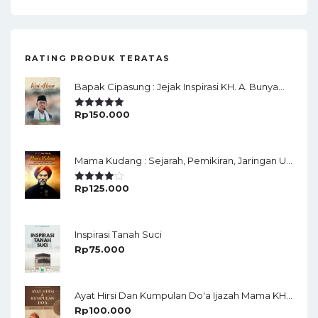
RATING PRODUK TERATAS
Bapak Cipasung : Jejak Inspirasi KH. A. Bunyamin Ruhiat
Rp
150.000
Rated
5.00
Out Of 5
Mama Kudang : Sejarah, Pemikiran, Jaringan Ulama Dan Keistimewaan Ulama Kharismatik Tasikmalaya
Rp
125.000
Rated
4.00
Out
Of 5
Inspirasi Tanah Suci
Rp
75.000
Ayat Hirsi Dan Kumpulan Do'a Ijazah Mama KH Chudlori
Rp
100.000