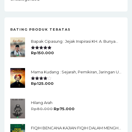
RATING PRODUK TERATAS
Bapak Cipasung : Jejak Inspirasi KH. A. Bunyamin Ruhiat
Rp
150.000
Rated
5.00
Out Of 5
Mama Kudang : Sejarah, Pemikiran, Jaringan Ulama Dan Keistimewaan Ulama Kharismatik Tasikmalaya
Rp
125.000
Rated
4.00
Out
Of 5
Hilang Arah
Rp
80.000
Rp
75.000
FIQIH BENCANA KAJIAN FIQIH DALAM MENGHADAPI BENCANA ALAM