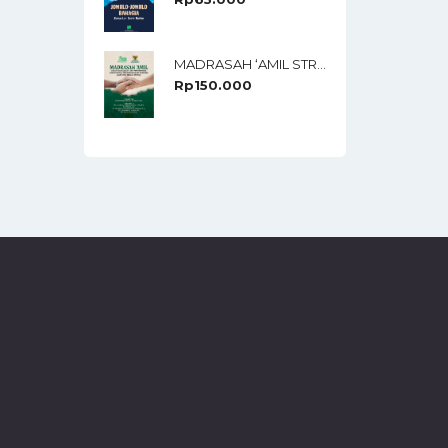
MADRASAH ‘AMIL STRATEGI DAN LANGKAH TAKTIS PENGHIMPUNAN, PENDISTRIBUSIAN, PENDAYAGUNAAN DAN PELAPORAN ZAKAT, INFAK, SEDEKAH DAN DSKL
Rp
150.000