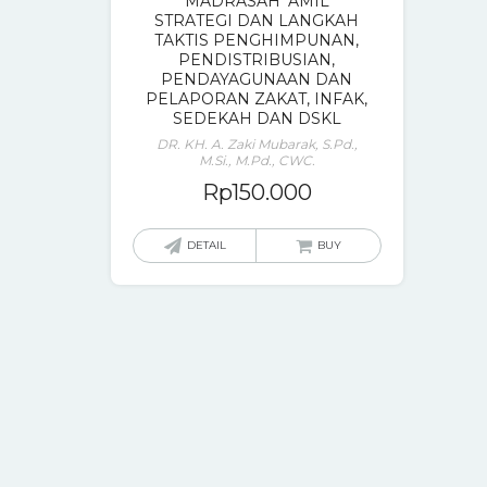
MADRASAH ‘AMIL
STRATEGI DAN LANGKAH
TAKTIS PENGHIMPUNAN,
PENDISTRIBUSIAN,
PENDAYAGUNAAN DAN
PELAPORAN ZAKAT, INFAK,
SEDEKAH DAN DSKL
DR. KH. A. Zaki Mubarak, S.Pd.,
M.Si., M.Pd., CWC.
Rp
150.000
DETAIL
BUY