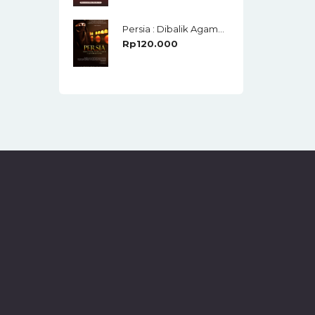
Persia : Dibalik Agama, Cinta, Covid-19 Dan Konspirasi Global
Rp
120.000